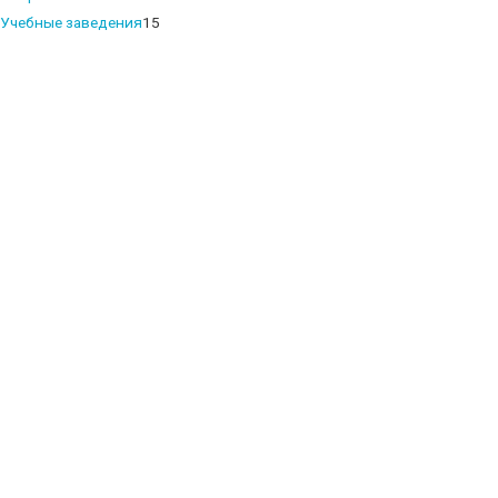
products
15
Учебные заведения
15
products