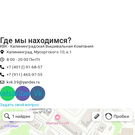
Где мы находимся?
КВК - Калининградская Вышивальная Компания
Калининград, Мусоргского 10, к.1
8:00 - 20:00 Пн-Пт
+7 (4012) 91-68-57
+7 (911) 465-97-55
kvk.39@yandex.ru
atsapp
Viber
Vk
Задать свой вопрос
Вышивальная компания
Услуги вышивки в Калининграде