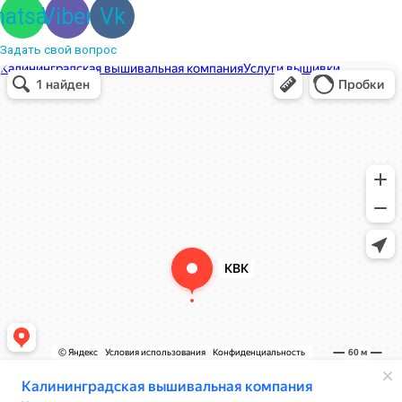
atsapp
Viber
Vk
Задать свой вопрос
Вышивальная компания
Услуги вышивки в Калининграде