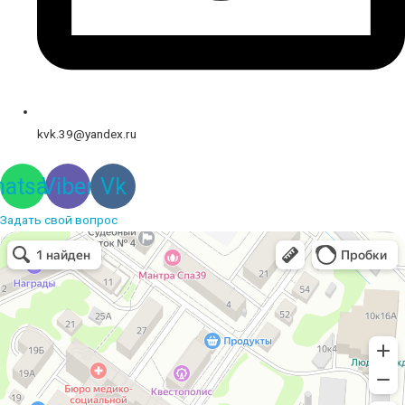
kvk.39@yandex.ru
atsapp
Viber
Vk
Задать свой вопрос
Вышивальная компания
Услуги вышивки в Калининграде