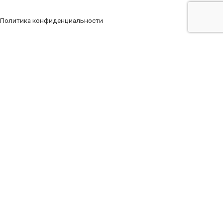
Политика конфиденциальности
Заполните форму
Ваше имя
Ваш телефон
Ваш e-mail
Ваше сообщение