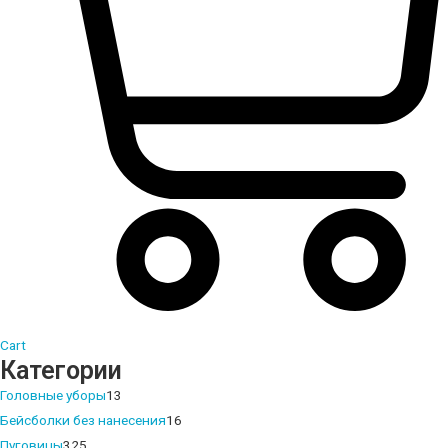
Cart
Категории
13
Головные уборы
13
products
16
Бейсболки без нанесения
16
325
products
Пуговицы
325