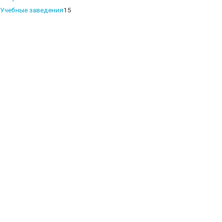
products
15
Учебные заведения
15
products