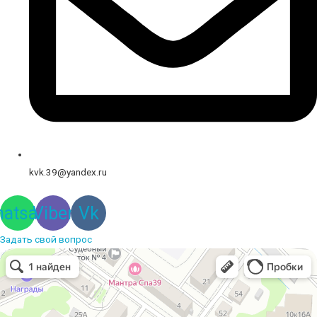
kvk.39@yandex.ru
atsapp
Viber
Vk
Задать свой вопрос
Вышивальная компания
Услуги вышивки в Калининграде