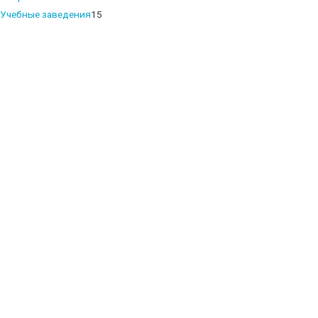
products
15
Учебные заведения
15
products