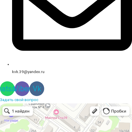
kvk.39@yandex.ru
atsapp
Viber
Vk
Задать свой вопрос
Вышивальная компания
Услуги вышивки в Калининграде