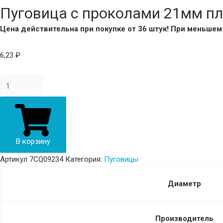
Пуговица с проколами 21мм п
Цена действительна при покупке от 36 штук! При меньше
6,23
₽
Пуговица
с
проколами
21мм
пластик
В корзину
7CQ09234
Артикул
7CQ09234
Категория:
Пуговицы
коричневый
quantity
Диаметр
Производитель