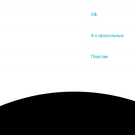
34L
4-х прокольные
Пластик