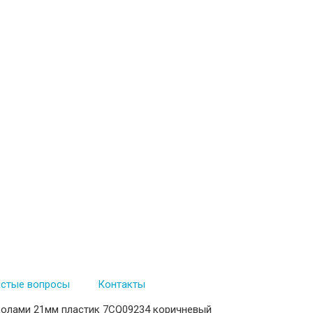
астые вопросы
Контакты
колами 21мм пластик 7CQ09234 коричневый