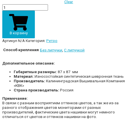
Clear
Шеврон
В-94
«244-
я
артиллерийская
бригада»
В корзину
полевой
quantity
Артикул
N/A
Категория:
Ретро
Способ крепления
Без липучки
,
С липучкой
Дополнительное описание:
Габаритные размеры:
87 х 87 мм
Материал:
Износостойкая синтетическая шевронная ткань
Производитель:
Калининградская Вышивальная Компания
«КВК»
Страна производитель:
Россия
Примечание:
В связи с разным восприятием оттенков цветов, а так же из-за
разного отображения цветов мониторами от разных
производителей, фактические цвета нашивки могут немного
отличаться от цветов и оттенков нашивки на фото.