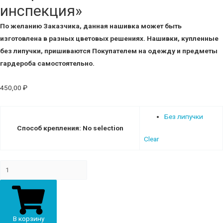
инспекция»
По желанию Заказчика, данная нашивка может быть
изготовлена в разных цветовых решениях.
Нашивки, купленные
без липучки, пришиваются Покупателем на одежду и предметы
гардероба самостоятельно.
450,00
₽
Без липучки
Способ крепления
:
No selection
Clear
Шеврон
В-59
"Военная
Авто
инспекция"
В корзину