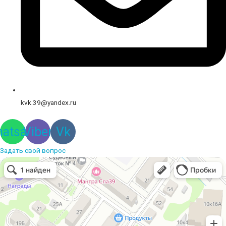
kvk.39@yandex.ru
atsapp
Viber
Vk
Задать свой вопрос
Вышивальная компания
Услуги вышивки в Калининграде