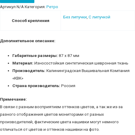
полк"
Артикул
N/A
Категория:
Ретро
quantity
Без липучки
,
С липучкой
Способ крепления
Дополнительное описание:
Габаритные размеры:
87 х 87 мм
Материал:
Износостойкая синтетическая шевронная ткань
Производитель:
Калининградская Вышивальная Компания
«КВК»
Страна производитель:
Россия
Примечание:
В связи с разным восприятием оттенков цветов, а так же из-за
разного отображения цветов мониторами от разных
производителей, фактические цвета нашивки могут немного
отличаться от цветов и оттенков нашивки на фото.