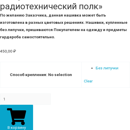
радиотехнический полк»
По желанию Заказчика, данная нашивка может быть
изготовлена в разных цветовых решениях.
Нашивки, купленные
без липучки, пришиваются Покупателем на одежду и предметы
гардероба самостоятельно.
450,00
₽
Без липучки
Способ крепления
:
No selection
Clear
Шеврон
В-170
"81-
ый
радиотехнический
В корзину