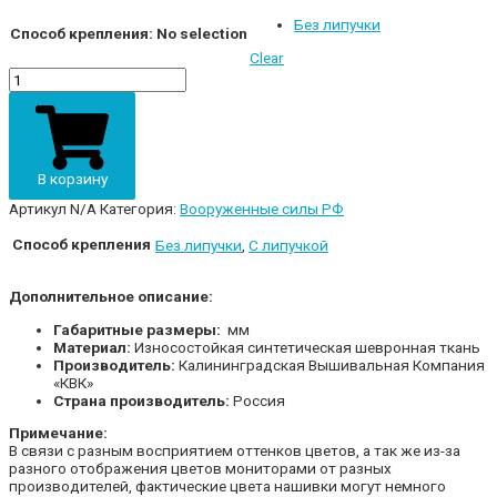
Без липучки
Способ крепления
:
No selection
Clear
Шеврон
В-137
"Служба
радио-
электронной
борьбы
В корзину
(РЭБ)
Балтийского
Артикул
N/A
Категория:
Вооруженные силы РФ
флота
РФ"
Способ крепления
Без липучки
,
С липучкой
полевой
quantity
Дополнительное описание:
Габаритные размеры:
мм
Материал:
Износостойкая синтетическая шевронная ткань
Производитель:
Калининградская Вышивальная Компания
«КВК»
Страна производитель:
Россия
Примечание:
В связи с разным восприятием оттенков цветов, а так же из-за
разного отображения цветов мониторами от разных
производителей, фактические цвета нашивки могут немного