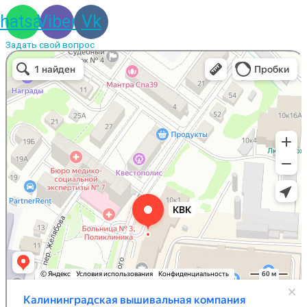
hatsapp
Viber
Vk
Задать свой вопрос
Вышивальная компания
Услуги вышивки в Калининграде