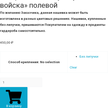
войска» полевой
По желанию Заказчика, данная нашивка может быть
изготовлена в разных цветовых решениях.
Нашивки, купленные
без липучки, пришиваются Покупателем на одежду и предметы
гардероба самостоятельно.
450,00
₽
Без липучки
Способ крепления
:
No selection
Clear
Шеврон
В-111
"Сухопутные
войска"
полевой
В корзину