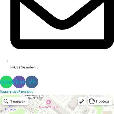
kvk.39@yandex.ru
atsapp
Viber
Vk
Задать свой вопрос
Вышивальная компания
Услуги вышивки в Калининграде