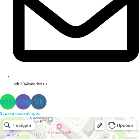
kvk.39@yandex.ru
atsapp
Viber
Vk
Задать свой вопрос
Вышивальная компания
Услуги вышивки в Калининграде