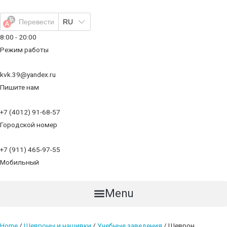
Перейти
к
Перевести
RU
содержимому
8:00 - 20:00
Режим работы
kvk.39@yandex.ru
Пишите нам
+7 (4012) 91-68-57
Городской номер
+7 (911) 465-97-55
Мобильный
Menu
Home
/
Шевроны и нашивки
/
Учебные заведения
/ Шеврон