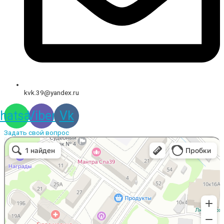
kvk.39@yandex.ru
hatsapp
Viber
Vk
Задать свой вопрос
Вышивальная компания
Услуги вышивки в Калининграде