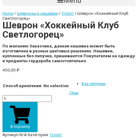
Menu
Home
/
Шевроны и нашивки
/
Спорт
/ Шеврон «Хоккейный Клуб
Светлогорец»
Шеврон «Хоккейный Клуб
Светлогорец»
По желанию Заказчика, данная нашивка может быть
изготовлена в разных цветовых решениях.
Нашивки,
купленные без липучки, пришиваются Покупателем на одежду
и предметы гардероба самостоятельно.
450,00
₽
Без липучки
Способ крепления
:
No selection
Clear
Шеврон
"Хоккейный
Клуб
Светлогорец"
quantity
В корзину
Артикул
N/A
Категория:
Спорт