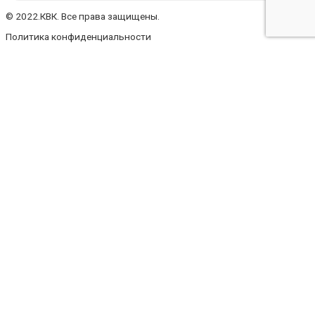
© 2022.КВК. Все права защищены.
Политика конфиденциальности
Заполните форму
Ваше имя
Ваш телефон
Ваш e-mail
Ваше сообщение
Файл