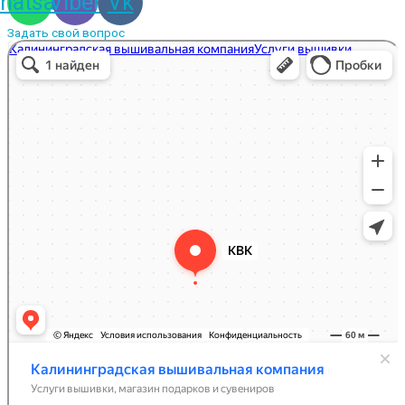
hatsapp
Viber
Vk
Задать свой вопрос
Вышивальная компания
Услуги вышивки в Калининграде