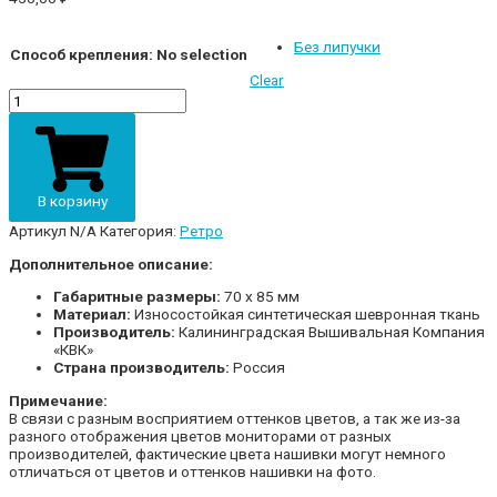
Без липучки
Способ крепления
:
No selection
Clear
Шеврон
"44
бригада
ПВО
Балтийского
Флота"
В корзину
В-21
quantity
Артикул
N/A
Категория:
Ретро
Дополнительное описание:
Габаритные размеры:
70 х 85 мм
Материал:
Износостойкая синтетическая шевронная ткань
Производитель:
Калининградская Вышивальная Компания
«КВК»
Страна производитель:
Россия
Примечание:
В связи с разным восприятием оттенков цветов, а так же из-за
разного отображения цветов мониторами от разных
производителей, фактические цвета нашивки могут немного
отличаться от цветов и оттенков нашивки на фото.