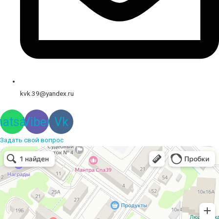
kvk.39@yandex.ru
atsapp
Viber
Vk
Задать свой вопрос
Вышивальная компания
Услуги вышивки в Калининграде