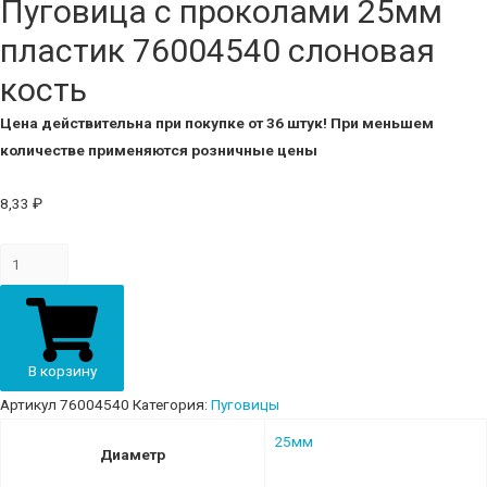
Пуговица с проколами 25мм
пластик 76004540 слоновая
кость
Цена действительна при покупке от 36 штук! При меньшем
количестве применяются розничные цены
8,33
₽
Пуговица
с
проколами
25мм
пластик
В корзину
76004540
Артикул
76004540
Категория:
Пуговицы
слоновая
25мм
кость
Диаметр
quantity