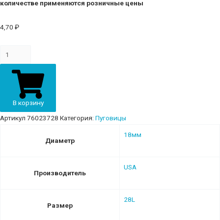
количестве применяются розничные цены
4,70
₽
Пуговица
с
проколами
18мм
пластик
В корзину
76023728
Артикул
76023728
Категория:
Пуговицы
кремовый
18мм
quantity
Диаметр
USA
Производитель
28L
Размер