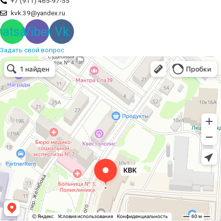
+7 (911) 465-97-55
kvk.39@yandex.ru
atsapp
Viber
Vk
Задать свой вопрос
Вышивальная компания
Услуги вышивки в Калининграде