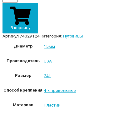
с
проколами
15мм
пластик
74029124
В корзину
бордовый
quantity
Артикул
74029124
Категория:
Пуговицы
Диаметр
15мм
Производитель
USA
Размер
24L
Способ крепления
4-х прокольные
Материал
Пластик