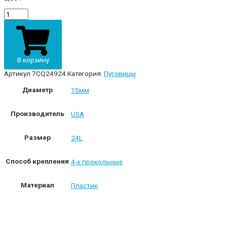
Пуговица
с
проколами
15мм
пластик
7CQ24924
В корзину
карамельный
коричневый
Артикул
7CQ24924
Категория:
Пуговицы
quantity
Диаметр
15мм
Производитель
USA
Размер
24L
Способ крепления
4-х прокольные
Материал
Пластик