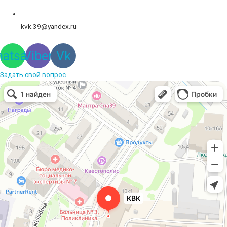
kvk.39@yandex.ru
atsapp
Viber
Vk
Задать свой вопрос
Вышивальная компания
Услуги вышивки в Калининграде