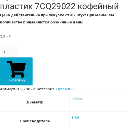
пластик 7CQ29022 кофейный
Цена действительна при покупке от 36 штук! При меньшем
количестве применяются розничные цены
2,35
₽
Пуговица
с
проколами
14мм
пластик
В корзину
7CQ29022
Артикул
7CQ29022
Категория:
Пуговицы
кофейный
14мм
quantity
Диаметр
USA
Производитель