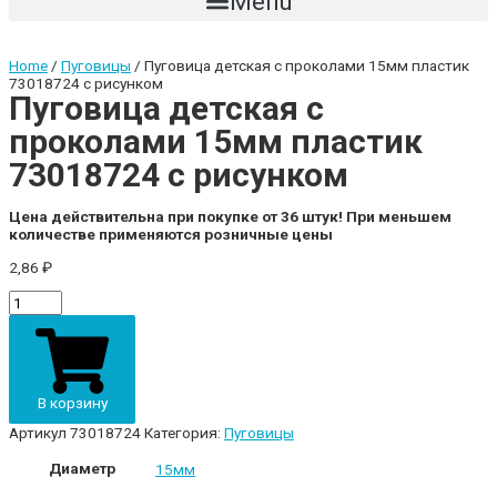
Menu
Home
/
Пуговицы
/ Пуговица детская с проколами 15мм пластик
73018724 с рисунком
Пуговица детская с
проколами 15мм пластик
73018724 с рисунком
Цена действительна при покупке от 36 штук! При меньшем
количестве применяются розничные цены
2,86
₽
Пуговица
детская
с
проколами
15мм
пластик
В корзину
73018724
с
Артикул
73018724
Категория:
Пуговицы
рисунком
quantity
Диаметр
15мм