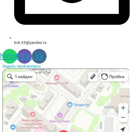
kvk.39@yandex.ru
hatsapp
Viber
Vk
Задать свой вопрос
Вышивальная компания
Услуги вышивки в Калининграде