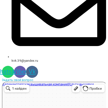
kvk.39@yandex.ru
hatsapp
Viber
Vk
Задать свой вопрос
Вышивальная компания
Услуги вышивки в Калининграде