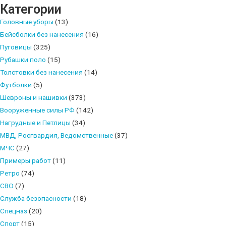
Категории
13
Головные уборы
13
products
16
Бейсболки без нанесения
16
325
products
Пуговицы
325
products
15
Рубашки поло
15
products
14
Толстовки без нанесения
14
5
products
Футболки
5
products
373
Шевроны и нашивки
373
products
142
Вооруженные силы РФ
142
34
products
Нагрудные и Петлицы
34
products
37
МВД, Росгвардия, Ведомственные
37
27
products
МЧС
27
products
11
Примеры работ
11
74
products
Ретро
74
7
products
СВО
7
products
18
Служба безопасности
18
20
products
Спецназ
20
15
products
Спорт
15