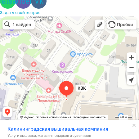
atsapp
Viber
Vk
Задать свой вопрос
Вышивальная компания
Услуги вышивки в Калининграде