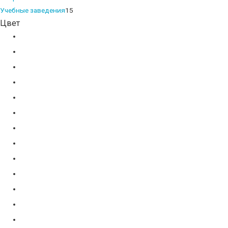
products
15
Учебные заведения
15
Цвет
products