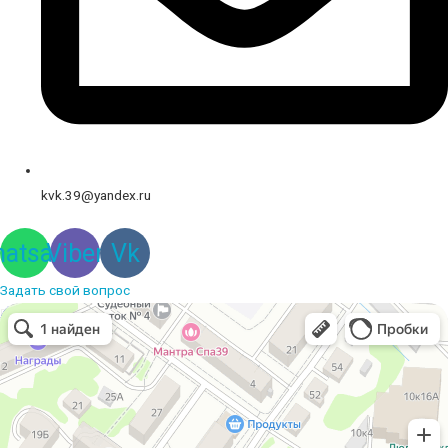
kvk.39@yandex.ru
atsapp
Viber
Vk
Задать свой вопрос
Вышивальная компания
Услуги вышивки в Калининграде