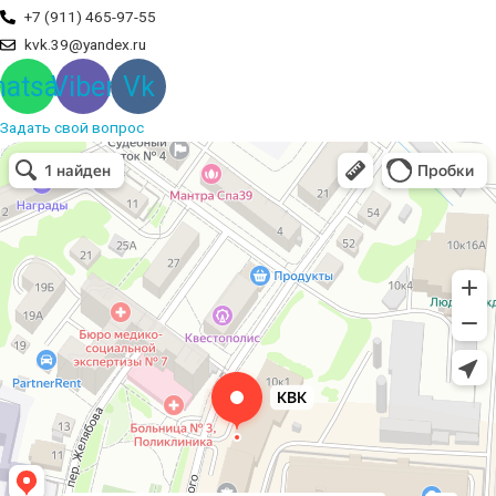
+7 (911) 465-97-55
kvk.39@yandex.ru
atsapp
Viber
Vk
Задать свой вопрос
Вышивальная компания
Услуги вышивки в Калининграде