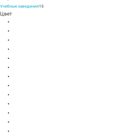
products
15
Учебные заведения
15
Цвет
products